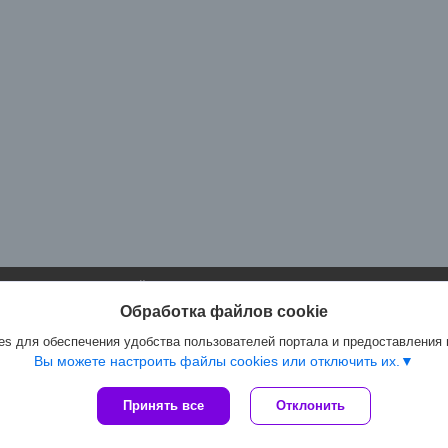
Сайт создан на платформе Deal.by
Политика обработки файлов cookies
Обработка файлов cookie
Артмастер.бел |
Пожаловаться на контент
Select Language
▼
s для обеспечения удобства пользователей портала и предоставления
Вы можете настроить файлы cookies или отключить их.
Принять все
Отклонить