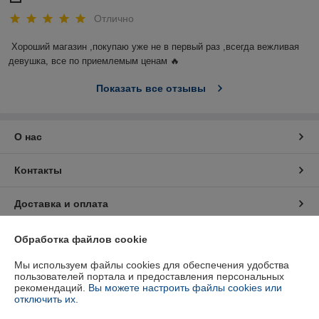
Отлично
Хороший магазин ,покупаю уже не в первый раз ,всегда вежливая 
девушка, все по приемлемым ценам 🔥
Показать все отзывы
О нас
Контакты
Доставка и оплата
График работы
Обработка файлов cookie
Мы используем файлы cookies для обеспечения удобства
Полная версия сайта
пользователей портала и предоставления персональных
рекомендаций.
Вы можете настроить файлы cookies или
отключить их.
Политика обработки cookies