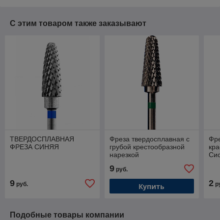
С этим товаром также заказывают
ТВЕРДОСПЛАВНАЯ
Фреза твердосплавная с
Фре
ФРЕЗА СИНЯЯ
грубой крестообразной
кр
нарезкой
Сис
9
руб.
9
2
руб.
р
Купить
Подобные товары компании