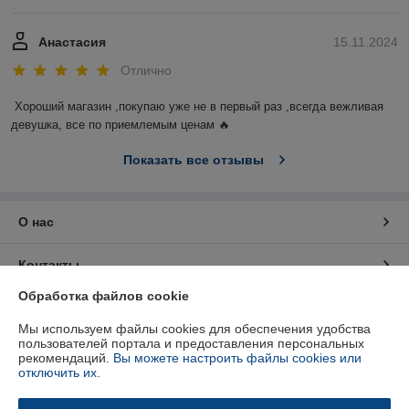
Анастасия
15.11.2024
Отлично
Хороший магазин ,покупаю уже не в первый раз ,всегда вежливая 
девушка, все по приемлемым ценам 🔥
Показать все отзывы
О нас
Контакты
Обработка файлов cookie
Доставка и оплата
Мы используем файлы cookies для обеспечения удобства
пользователей портала и предоставления персональных
График работы
рекомендаций.
Вы можете настроить файлы cookies или
отключить их.
Полная версия сайта