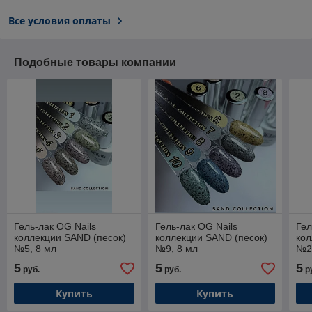
Все условия оплаты
Подобные товары компании
Гель-лак OG Nails
Гель-лак OG Nails
Гел
коллекции SAND (песок)
коллекции SAND (песок)
кол
№5, 8 мл
№9, 8 мл
№2
5
5
5
руб.
руб.
р
Купить
Купить