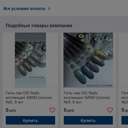
Все условия оплаты
Подобные товары компании
Гель-лак OG Nails
Гель-лак OG Nails
Гел
коллекции SAND (песок)
коллекции SAND (песок)
кол
№5, 8 мл
№9, 8 мл
№2
5
5
5
руб.
руб.
р
Купить
Купить