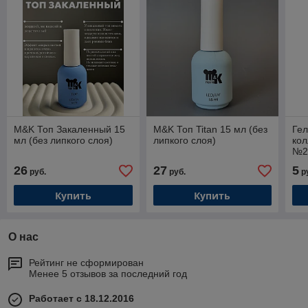
M&K Топ Закаленный 15
M&K Топ Titan 15 мл (без
Гел
мл (без липкого слоя)
липкого слоя)
кол
№2
26
27
5
руб.
руб.
р
Купить
Купить
О нас
Рейтинг не сформирован
Менее 5 отзывов за последний год
Работает с 18.12.2016