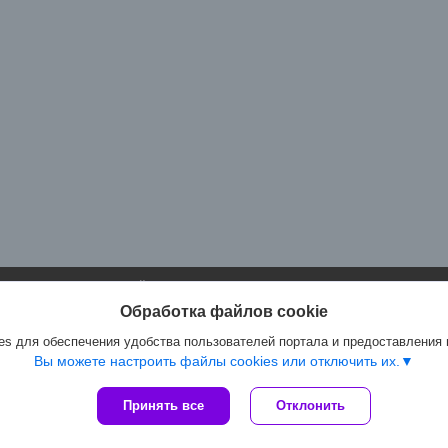
Сайт создан на платформе Deal.by
Политика обработки файлов cookies
Обработка файлов cookie
Артмастер.бел |
Пожаловаться на контент
Select Language
▼
s для обеспечения удобства пользователей портала и предоставления
Вы можете настроить файлы cookies или отключить их.
Принять все
Отклонить