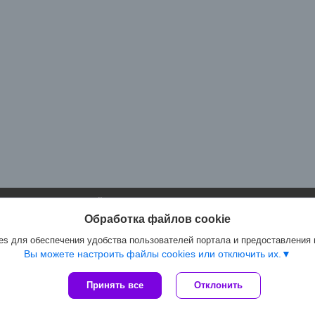
Сайт создан на платформе Deal.by
Политика обработки файлов cookies
Обработка файлов cookie
Артмастер.бел |
Пожаловаться на контент
Select Language
▼
s для обеспечения удобства пользователей портала и предоставления
Вы можете настроить файлы cookies или отключить их.
Принять все
Отклонить