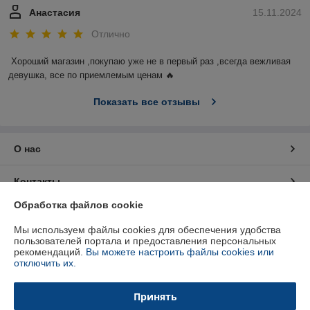
Анастасия
15.11.2024
Отлично
Хороший магазин ,покупаю уже не в первый раз ,всегда вежливая 
девушка, все по приемлемым ценам 🔥
Показать все отзывы
О нас
Контакты
Обработка файлов cookie
Доставка и оплата
Мы используем файлы cookies для обеспечения удобства
пользователей портала и предоставления персональных
График работы
рекомендаций.
Вы можете настроить файлы cookies или
отключить их.
Полная версия сайта
Принять