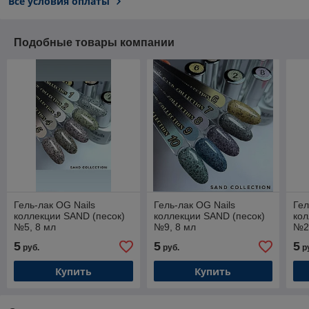
Все условия оплаты
Подобные товары компании
Гель-лак OG Nails
Гель-лак OG Nails
Гел
коллекции SAND (песок)
коллекции SAND (песок)
кол
№5, 8 мл
№9, 8 мл
№2
5
5
5
руб.
руб.
р
Купить
Купить