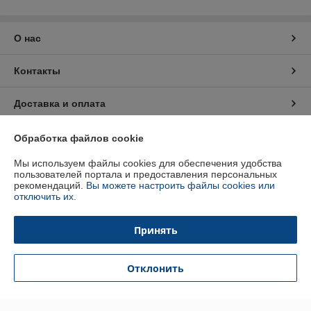
О нас
Контакты
Доставка и оплата
График работы
Обработка файлов cookie
Мы используем файлы cookies для обеспечения удобства
Полная версия сайта
пользователей портала и предоставления персональных
рекомендаций.
Вы можете настроить файлы cookies или
отключить их.
Политика обработки cookies
Принять
Сайт создан на платформе Deal.by
Отклонить