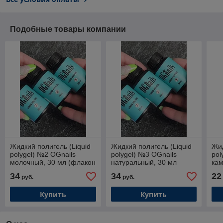
Подобные товары компании
Жидкий полигель (Liquid
Жидкий полигель (Liquid
Жид
polygel) №2 OGnails
polygel) №3 OGnails
pol
молочный, 30 мл (флакон
натуральный, 30 мл
ка
без кисти)
(флакон без кисти)
34
34
22
руб.
руб.
Купить
Купить