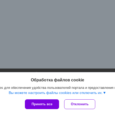
Сайт создан на платформе Deal.by
Политика обработки файлов cookies
Обработка файлов cookie
Артмастер.бел |
Пожаловаться на контент
Select Language
▼
s для обеспечения удобства пользователей портала и предоставления
Вы можете настроить файлы cookies или отключить их.
Принять все
Отклонить