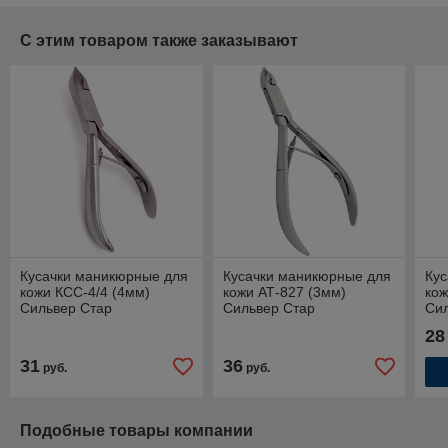
С этим товаром также заказывают
Кусачки маникюрные для
Кусачки маникюрные для
Ку
кожи КСС-4/4 (4мм)
кожи АТ-827 (3мм)
ко
Сильвер Стар
Сильвер Стар
Си
28
31
36
руб.
руб.
Подобные товары компании