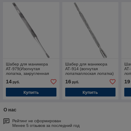
Шабер для маникюра
Шабер для маникюра
Ша
АТ-979(Изогнутая
АТ-914 (вогнутая
АТ-
лопатка, закругленная
лопаткаплоская лопатка)
лоп
лопатка) Сильвер Стар
Сильвер Стар
топ
14
16
19
руб.
руб.
Купить
Купить
О нас
Рейтинг не сформирован
Менее 5 отзывов за последний год