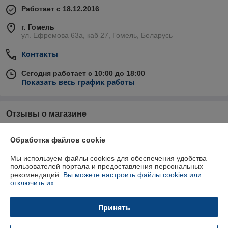
Работает с 18.12.2016
г. Гомель
ул. Ефремова 63а, каб 27, Гомель, Беларусь
Контакты
Сегодня работает с 10:00 до 18:00
Показать весь график работы
Отзывы о магазине
84 отзывов за всё время
Обработка файлов cookie
Татьяна
15.03.2025
Мы используем файлы cookies для обеспечения удобства
пользователей портала и предоставления персональных
Отлично
рекомендаций.
Вы можете настроить файлы cookies или
отключить их.
Анастасия
15.11.2024
Принять
Отлично