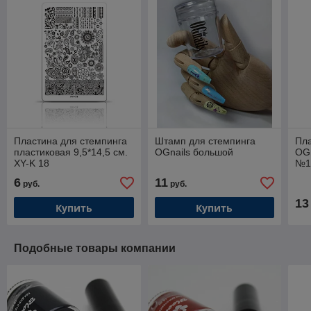
Пластина для стемпинга
Штамп для стемпинга
Пла
пластиковая 9,5*14,5 см.
OGnails большой
OGn
XY-K 18
№1
6
11
руб.
руб.
13
Купить
Купить
Подобные товары компании