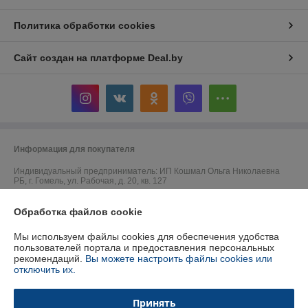
Политика обработки cookies
Сайт создан на платформе Deal.by
Информация для покупателя
Индивидуальный предприниматель:
ИП Кошмал Ольга Николаевна
РБ, г. Гомель, ул. Рабочая, д. 20, кв. 127
Регистрационный номер ЕГР: 491594082
Обработка файлов cookie
УНП: 491594082
Мы используем файлы cookies для обеспечения удобства
Регистрационный орган: Администрация Железнодорожного района г.
пользователей портала и предоставления персональных
Гомеля
рекомендаций.
Вы можете настроить файлы cookies или
отключить их.
Дата регистрации компании: 22.12.2022
Местонахождение книги жалоб и предложений: г. Гомель, ул.
Принять