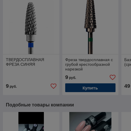
ТВЕРДОСПЛАВНАЯ
Фреза твердосплавная с
Баз
ФРЕЗА СИНЯЯ
грубой крестообразной
(ср
нарезкой
9
руб.
9
49
руб.
Купить
Подобные товары компании