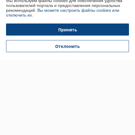
Мы используем файлы cookies для обеспечения удобства
Контакты
пользователей портала и предоставления персональных
рекомендаций.
Вы можете настроить файлы cookies или
отключить их.
Сегодня работает с 10:00 до 18:00
Показать весь график работы
Принять
Отзывы о магазине
Отклонить
84 отзывов за всё время
Татьяна
15.03.2025
Отлично
Анастасия
15.11.2024
Отлично
Хороший магазин ,покупаю уже не в первый раз ,всегда вежливая 
девушка, все по приемлемым ценам 🔥
Показать все отзывы