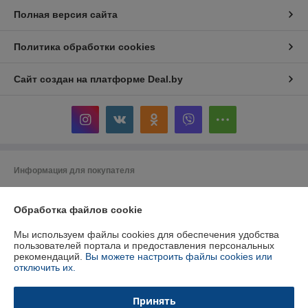
Полная версия сайта
Политика обработки cookies
Сайт создан на платформе Deal.by
Информация для покупателя
Индивидуальный предприниматель:
ИП Кошмал Ольга Николаевна
РБ, г. Гомель, ул. Рабочая, д. 20, кв. 127
Обработка файлов cookie
Регистрационный номер ЕГР: 491594082
Мы используем файлы cookies для обеспечения удобства
пользователей портала и предоставления персональных
УНП: 491594082
рекомендаций.
Вы можете настроить файлы cookies или
отключить их.
Регистрационный орган: Администрация Железнодорожного района г.
Гомеля
Принять
Дата регистрации компании: 22.12.2022