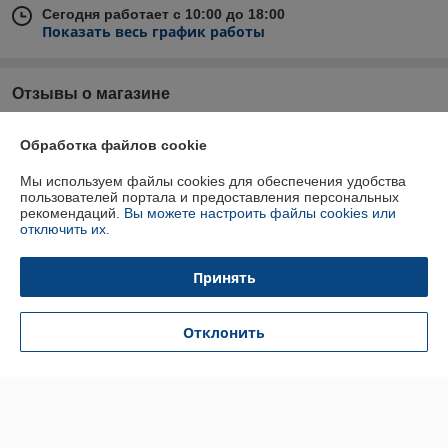
Сегодня работает с 10:00 до 18:00
Показать весь график работы
Отзывы о магазине
84 отзывов за всё время
Обработка файлов cookie
Татьяна
15.03.2025
Мы используем файлы cookies для обеспечения удобства
пользователей портала и предоставления персональных
Отлично
рекомендаций.
Вы можете настроить файлы cookies или
отключить их.
Анастасия
15.11.2024
Принять
Отлично
Хороший магазин ,покупаю уже не в первый раз ,всегда вежливая 
Отклонить
девушка, все по приемлемым ценам 🔥
Показать все отзывы