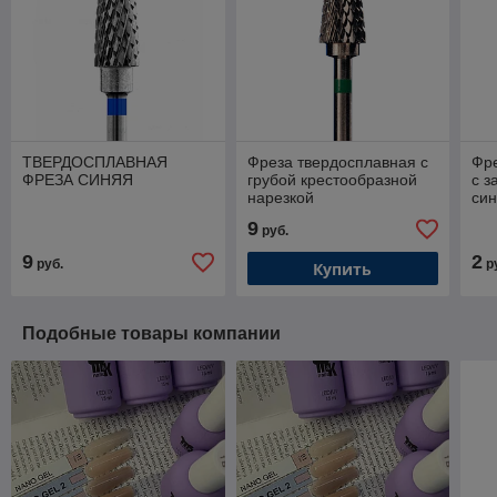
ТВЕРДОСПЛАВНАЯ
Фреза твердосплавная с
Фре
ФРЕЗА СИНЯЯ
грубой крестообразной
с з
нарезкой
си
Сис
9
руб.
9
2
руб.
р
Купить
Подобные товары компании