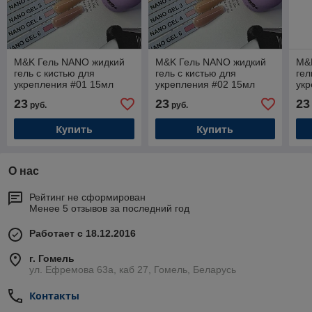
M&K Гель NANO жидкий
M&K Гель NANO жидкий
M&
гель с кистью для
гель с кистью для
гел
укрепления #01 15мл
укрепления #02 15мл
укр
23
23
23
руб.
руб.
Купить
Купить
О нас
Рейтинг не сформирован
Менее 5 отзывов за последний год
Работает с 18.12.2016
г. Гомель
ул. Ефремова 63а, каб 27, Гомель, Беларусь
Контакты