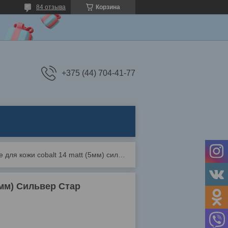
84 отзыва
Корзина
+375 (44) 704-41-77
Кусачки маникюрные для кожи cobalt 14 matt (5мм) сильвер стар
5мм) Сильвер Стар