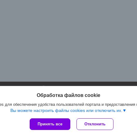
Сайт создан на платформе Deal.by
Политика обработки файлов cookies
Обработка файлов cookie
Артмастер.бел |
Пожаловаться на контент
Select Language
▼
s для обеспечения удобства пользователей портала и предоставления
Вы можете настроить файлы cookies или отключить их.
Принять все
Отклонить