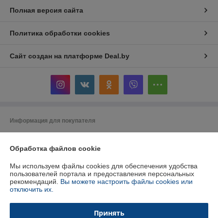
Полная версия сайта
Политика обработки cookies
Сайт создан на платформе Deal.by
Информация для покупателя
Индивидуальный предприниматель:
ИП Кошмал Ольга Николаевна
РБ, г. Гомель, ул. Рабочая, д. 20, кв. 127
Обработка файлов cookie
Регистрационный номер ЕГР: 491594082
Мы используем файлы cookies для обеспечения удобства
пользователей портала и предоставления персональных
УНП: 491594082
рекомендаций.
Вы можете настроить файлы cookies или
отключить их.
Регистрационный орган: Администрация Железнодорожного района г.
Гомеля
Принять
Дата регистрации компании: 22.12.2022