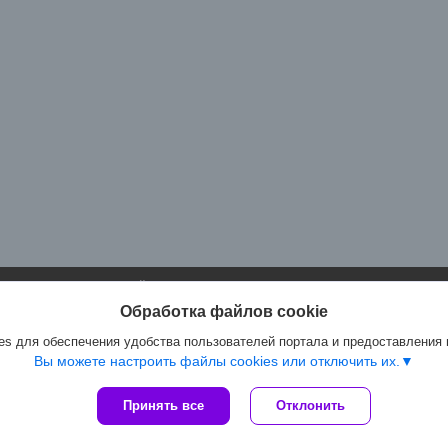
Сайт создан на платформе Deal.by
Политика обработки файлов cookies
Обработка файлов cookie
Артмастер.бел |
Пожаловаться на контент
Select Language
▼
s для обеспечения удобства пользователей портала и предоставления
Вы можете настроить файлы cookies или отключить их.
Принять все
Отклонить