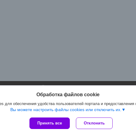
Сайт создан на платформе Deal.by
Политика обработки файлов cookies
Обработка файлов cookie
Артмастер.бел |
Пожаловаться на контент
Select Language
▼
s для обеспечения удобства пользователей портала и предоставления
Вы можете настроить файлы cookies или отключить их.
Принять все
Отклонить