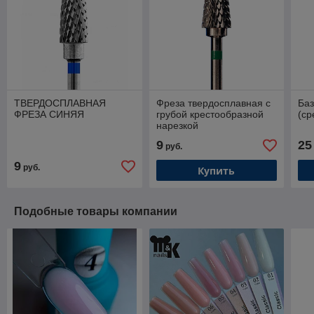
ТВЕРДОСПЛАВНАЯ
Фреза твердосплавная с
Баз
ФРЕЗА СИНЯЯ
грубой крестообразной
(ср
нарезкой
9
25
руб.
9
руб.
Купить
Подобные товары компании