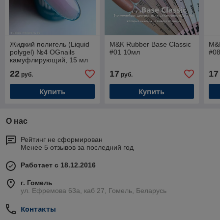
Жидкий полигель (Liquid
M&K Rubber Base Classic
M&K
polygel) №4 OGnails
#01 10мл
#0
камуфлирующий, 15 мл
22
17
17
руб.
руб.
Купить
Купить
О нас
Рейтинг не сформирован
Менее 5 отзывов за последний год
Работает с 18.12.2016
г. Гомель
ул. Ефремова 63а, каб 27, Гомель, Беларусь
Контакты