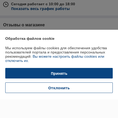
Сегодня работает с 10:00 до 18:00
Показать весь график работы
Отзывы о магазине
84 отзывов за всё время
Обработка файлов cookie
Татьяна
15.03.2025
Мы используем файлы cookies для обеспечения удобства
пользователей портала и предоставления персональных
Отлично
рекомендаций.
Вы можете настроить файлы cookies или
отключить их.
Анастасия
15.11.2024
Принять
Отлично
Хороший магазин ,покупаю уже не в первый раз ,всегда вежливая 
Отклонить
девушка, все по приемлемым ценам 🔥
Показать все отзывы