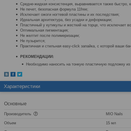
Средне-жидкая консистенция, выравнивается также быстро, к
Не печет, безопасная формула 11free;
Исключает ожоги ногтевой пластины и их последствия;
Идеальная архитектура, без усадки и деформации;
Пластичный у кутикулы и жесткий на торце, что исключает в
Оптимальная пигментация;
Не желтит после полимеризации;
Не пузырится;
Практичная и стильная easy-click запайка, с которой ваши б
РЕКОМЕНДАЦИИ:
Необходимо наносить на тонкую пластичную подложку из
Характеристики
Основные
Производитель
MIO Nails
Объем
15 мл