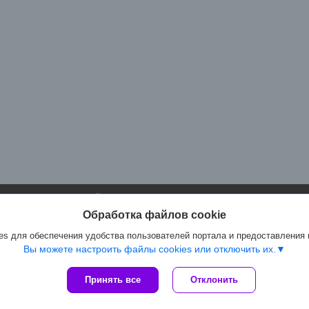
Сайт создан на платформе Deal.by
Политика обработки файлов cookies
Обработка файлов cookie
Артмастер.бел |
Пожаловаться на контент
Select Language
▼
s для обеспечения удобства пользователей портала и предоставления
Вы можете настроить файлы cookies или отключить их.
Принять все
Отклонить