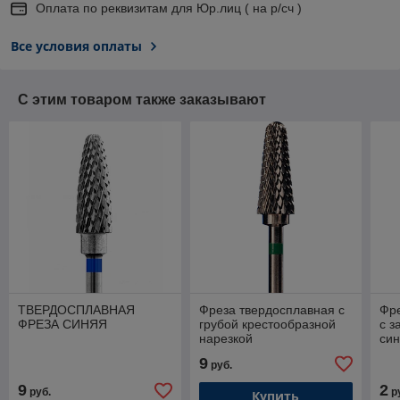
Оплата по реквизитам для Юр.лиц ( на р/сч )
Все условия оплаты
С этим товаром также заказывают
ТВЕРДОСПЛАВНАЯ
Фреза твердосплавная с
Фре
ФРЕЗА СИНЯЯ
грубой крестообразной
с з
нарезкой
си
Сис
9
руб.
9
2
руб.
р
Купить