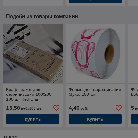
Подобные товары компании
Крафт-пакет для
Формы для наращивания
Фо
стерилизации 100/200
Муха, 100 шт
Баб
100 шт Red Star
15,50
4,40
5
руб./100 шт.
руб.
р
Купить
Купить
О нас