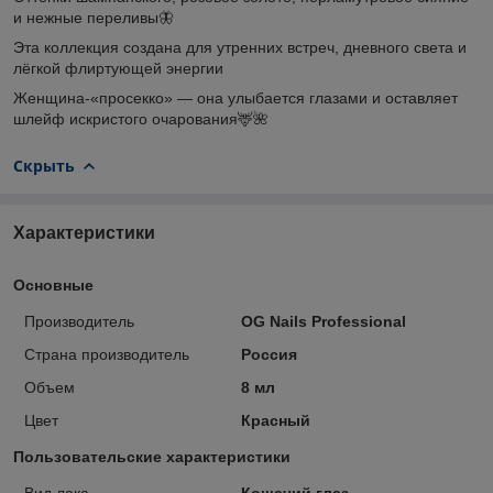
и нежные переливы🦋
Эта коллекция создана для утренних встреч, дневного света и
лёгкой флиртующей энергии
Женщина-«просекко» — она улыбается глазами и оставляет
шлейф искристого очарования🦌🌺
Скрыть
Характеристики
Основные
Производитель
OG Nails Professional
Страна производитель
Россия
Объем
8 мл
Цвет
Красный
Пользовательские характеристики
Вид лака
Кошачий глаз