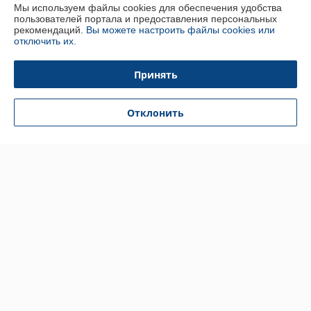
Мы используем файлы cookies для обеспечения удобства
Отлично
пользователей портала и предоставления персональных
рекомендаций.
Вы можете настроить файлы cookies или
отключить их.
Анастасия
15.11.2024
Отлично
Принять
Хороший магазин ,покупаю уже не в первый раз ,всегда вежливая 
Отклонить
девушка, все по приемлемым ценам 🔥
Показать все отзывы
О нас
Контакты
Доставка и оплата
График работы