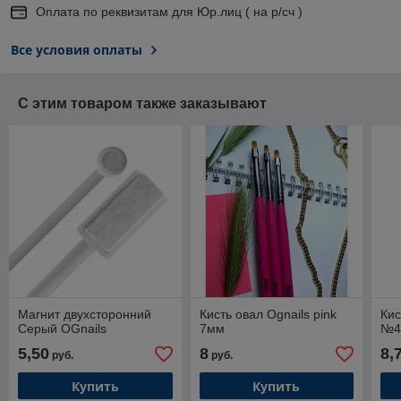
Оплата по реквизитам для Юр.лиц ( на р/сч )
Все условия оплаты
С этим товаром также заказывают
Магнит двухсторонний
Кисть овал Ognails pink
Кис
Серый OGnails
7мм
№
5,50
8
8,
руб.
руб.
Купить
Купить