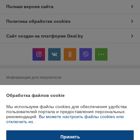
Полная версия сайта
Политика обработки cookies
Сайт создан на платформе Deal.by
Информация для покупателя
Индивидуальный предприниматель:
ИП Кошмал Ольга Николаевна
РБ, г. Гомель, ул. Рабочая, д. 20, кв. 127
Обработка файлов cookie
Регистрационный номер ЕГР: 491594082
Мы используем файлы cookies для обеспечения удобства
пользователей портала и предоставления персональных
УНП: 491594082
рекомендаций.
Вы можете настроить файлы cookies или
отключить их.
Регистрационный орган: Администрация Железнодорожного района г.
Гомеля
Принять
Дата регистрации компании: 22.12.2022