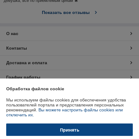
девушка, все по приемлемым ценам 🔥
Показать все отзывы
О нас
Контакты
Доставка и оплата
График работы
Обработка файлов cookie
Полная версия сайта
Мы используем файлы cookies для обеспечения удобства
пользователей портала и предоставления персональных
Политика обработки cookies
рекомендаций.
Вы можете настроить файлы cookies или
отключить их.
Сайт создан на платформе Deal.by
Принять