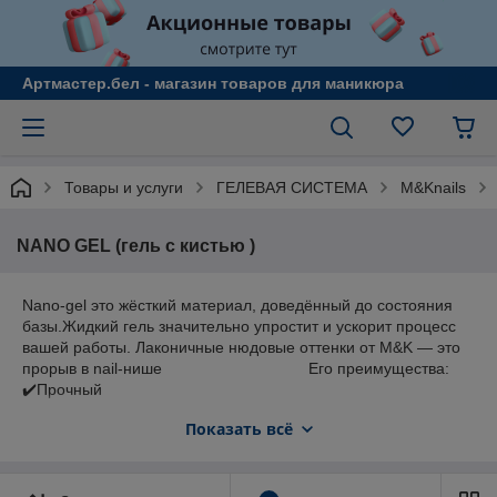
Артмастер.бел - магазин товаров для маникюра
Товары и услуги
ГЕЛЕВАЯ СИСТЕМА
M&Knails
NANO GEL (гель с кистью )
Nano-gel это жёсткий материал, доведённый до состояния
базы.Жидкий гель значительно упростит и ускорит процесс
вашей работы. Лаконичные нюдовые оттенки от M&K — это
прорыв в nail-нише Его преимущества:
✔️Прочный
✔️Крепкий
Показать всё
✔️Твердый
✔️послушный в нанесении
Наносится на тонкую подложку из эластичной базы
нетолстым выравнивающим слоем.